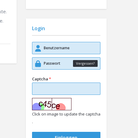
kte.
e.
Login
Vergessen?
Captcha
*
Click on image to update the captcha
.