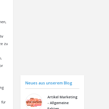
men,
ehr
ze zu
n.
or
e
Neues aus unserem Blog
ung
Artikel Marketing
 für
- Allgemeine
Fakten